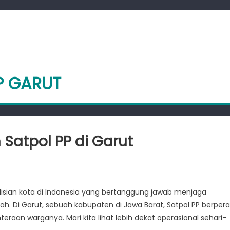
P GARUT
Satpol PP di Garut
mak
erasional
olisian kota di Indonesia yang bertanggung jawab menjaga
rian
 Di Garut, sebuah kabupaten di Jawa Barat, Satpol PP berper
tpol
aan warganya. Mari kita lihat lebih dekat operasional sehari-