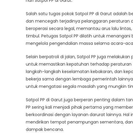
hari Satpol PP di Garut.
Ga
Salah satu tugas pokok Satpol PP di Garut adalah be
dan mencegah terjadinya pelanggaran peraturan d
beroperasi secara legal, memantau arus lalu linta
timbul. Petugas Satpol PP dilatih untuk menangani 
mengelola pengendalian massa selama acara-acar
Selain berpatroli di jalan, Satpol PP juga melakuk
untuk memastikan kepatuhan terhadap peraturan s
langkah-langkah keselamatan kebakaran, dan kepa
bekerja sama dengan lembaga pemerintah lainnya
untuk mengatasi segala masalah yang mungkin tim
Satpol PP di Garut juga berperan penting dalam ta
PP sering kali menjadi pihak pertama yang mem
berkoordinasi dengan layanan darurat lainnya. Hal
mendirikan tempat penampungan sementara, dan
dampak bencana.