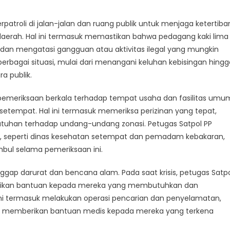
rut
rpatroli di jalan-jalan dan ruang publik untuk menjaga ketertiba
aerah. Hal ini termasuk memastikan bahwa pedagang kaki lima
s, dan mengatasi gangguan atau aktivitas ilegal yang mungkin
berbagai situasi, mulai dari menangani keluhan kebisingan hingg
a publik.
an pemeriksaan berkala terhadap tempat usaha dan fasilitas umu
etempat. Hal ini termasuk memeriksa perizinan yang tepat,
tuhan terhadap undang-undang zonasi. Petugas Satpol PP
, seperti dinas kesehatan setempat dan pemadam kebakaran,
bul selama pemeriksaan ini.
nggap darurat dan bencana alam. Pada saat krisis, petugas Satp
berikan bantuan kepada mereka yang membutuhkan dan
 ini termasuk melakukan operasi pencarian dan penyelamatan,
 memberikan bantuan medis kepada mereka yang terkena