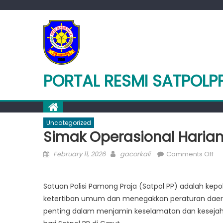
Skip
to
content
PORTAL RESMI SATPOLP
Uncategorized
Simak Operasional Harian 
Posted
Author
on
February 11, 2026
gacorkali
Comments Off
on
Si
Op
Satuan Polisi Pamong Praja (Satpol PP) adalah kep
Ha
ketertiban umum dan menegakkan peraturan daerah.
Sa
PP
penting dalam menjamin keselamatan dan kesejahter
di