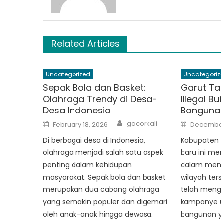
Related Articles
Uncategorized
Uncategoriz
Sepak Bola dan Basket:
Garut Ta
Olahraga Trendy di Desa-
Illegal B
Desa Indonesia
Bangunan
Author
Posted
Posted
gacorkali
February 18, 2026
December
on
on
Di berbagai desa di Indonesia,
Kabupaten G
olahraga menjadi salah satu aspek
baru ini me
penting dalam kehidupan
dalam meni
masyarakat. Sepak bola dan basket
wilayah ter
merupakan dua cabang olahraga
telah men
yang semakin populer dan digemari
kampanye 
oleh anak-anak hingga dewasa.
bangunan y