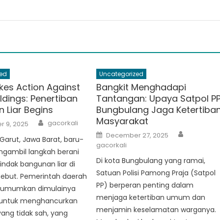
ed
Uncategorized
kes Action Against
Bangkit Menghadapi
uildings: Penertiban
Tantangan: Upaya Satpol P
 Liar Begins
Bungbulang Jaga Ketertiba
Masyarakat
Author
gacorkali
 9, 2025
Author
Posted
December 27, 2025
arut, Jawa Barat, baru-
on
gacorkali
ngambil langkah berani
Di kota Bungbulang yang ramai,
ndak bangunan liar di
Satuan Polisi Pamong Praja (Satpol
sebut. Pemerintah daerah
PP) berperan penting dalam
gumumkan dimulainya
menjaga ketertiban umum dan
untuk menghancurkan
menjamin keselamatan warganya.
ang tidak sah, yang