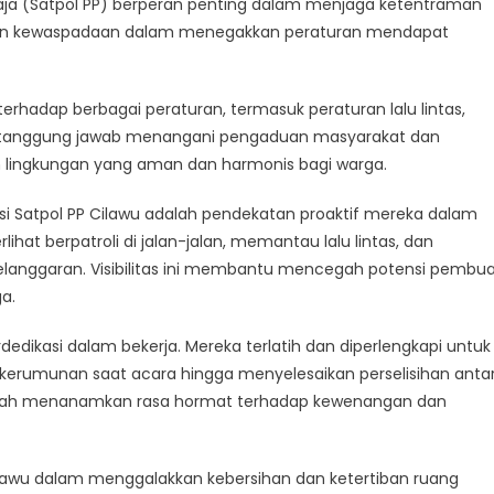
Praja (Satpol PP) berperan penting dalam menjaga ketentraman
 dan kewaspadaan dalam menegakkan peraturan mendapat
rhadap berbagai peraturan, termasuk peraturan lalu lintas,
raman
ertanggung jawab menangani pengaduan masyarakat dan
ban
lingkungan yang aman dan harmonis bagi warga.
i Satpol PP Cilawu adalah pendekatan proaktif mereka dalam
lihat berpatroli di jalan-jalan, memantau lalu lintas, dan
langgaran. Visibilitas ini membantu mencegah potensi pembu
a.
rdedikasi dalam bekerja. Mereka terlatih dan diperlengkapi untuk
 kerumunan saat acara hingga menyelesaikan perselisihan anta
telah menanamkan rasa hormat terhadap kewenangan dan
ilawu dalam menggalakkan kebersihan dan ketertiban ruang