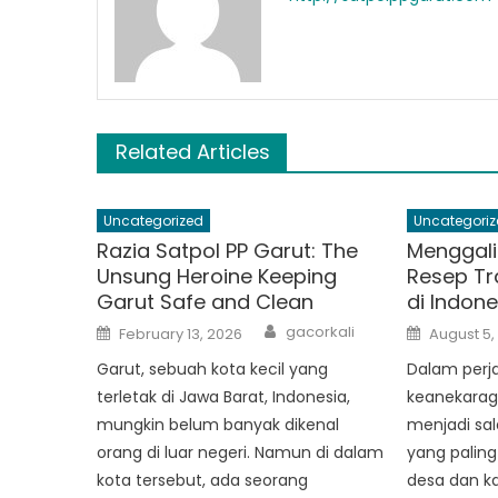
Related Articles
Uncategorized
Uncategoriz
Razia Satpol PP Garut: The
Menggali 
Unsung Heroine Keeping
Resep Tr
Garut Safe and Clean
di Indon
Author
Posted
Posted
gacorkali
February 13, 2026
August 5,
on
on
Garut, sebuah kota kecil yang
Dalam perja
terletak di Jawa Barat, Indonesia,
keanekarag
mungkin belum banyak dikenal
menjadi sal
orang di luar negeri. Namun di dalam
yang paling
kota tersebut, ada seorang
desa dan k