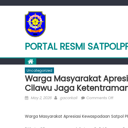
Skip
to
content
PORTAL RESMI SATPOLP
Uncategorized
Warga Masyarakat Apresi
Cilawu Jaga Ketentraman
Posted
Author
on
May 2, 2026
gacorkali
Comments Off
on
Warga
Masyar
Warga Masyarakat Apresiasi Kewaspadaan Satpol P
Apresia
Kewas