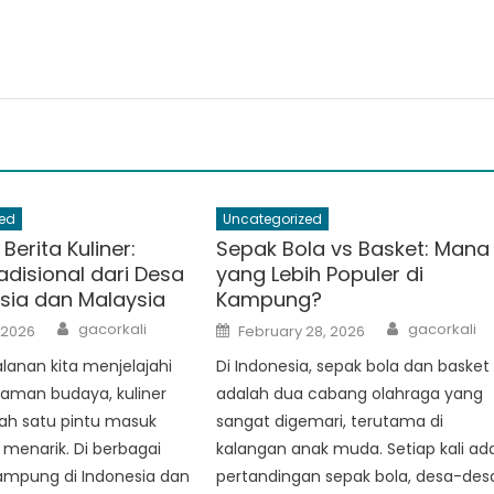
ed
Uncategorized
Berita Kuliner:
Sepak Bola vs Basket: Mana
adisional dari Desa
yang Lebih Populer di
esia dan Malaysia
Kampung?
Author
Author
Posted
gacorkali
gacorkali
 2026
February 28, 2026
on
lanan kita menjelajahi
Di Indonesia, sepak bola dan basket
aman budaya, kuliner
adalah dua cabang olahraga yang
ah satu pintu masuk
sangat digemari, terutama di
 menarik. Di berbagai
kalangan anak muda. Setiap kali ad
ampung di Indonesia dan
pertandingan sepak bola, desa-des