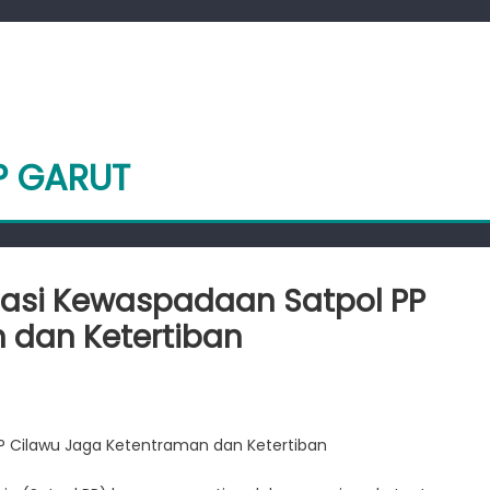
P GARUT
asi Kewaspadaan Satpol PP
 dan Ketertiban
akat
P Cilawu Jaga Ketentraman dan Ketertiban
si
padaan