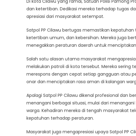
Di kota Cilawu yang ramai, Satuan Polisi Pamong 
Satpol
dan ketertiban. Dedikasi mereka terhadap tugas
PP
apresiasi dari masyarakat setempat.
Cilawu
Jaga
Satpol PP Cilawu bertugas memastikan kepatuhan te
Ketent
dan
ketertiban umum, dan kebersihan. Mereka juga b
Keterti
menegakkan peraturan daerah untuk menciptakan 
Salah satu alasan utama masyarakat mengapresias
melakukan patroli di kota tersebut. Mereka sering ter
merespons dengan cepat setiap gangguan atau pe
onar dan menciptakan rasa aman di kalangan warg
Apalagi Satpol PP Cilawu dikenal profesional dan be
menangani berbagai situasi, mulai dari menangani
warga. Kehadiran mereka di tengah masyarakat 
kepatuhan terhadap peraturan.
Masyarakat juga mengapresiasi upaya Satpol PP C