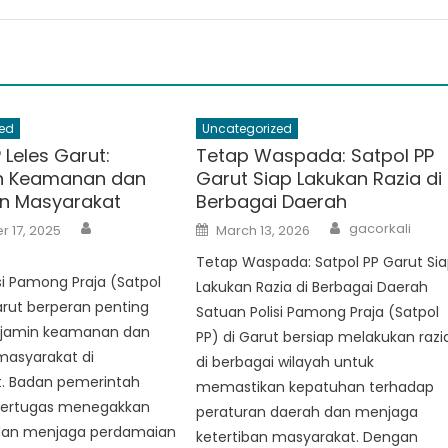
ed
Uncategorized
 Leles Garut:
Tetap Waspada: Satpol PP
n Keamanan dan
Garut Siap Lakukan Razia di
an Masyarakat
Berbagai Daerah
Author
Author
Posted
gacorkali
 17, 2025
March 13, 2026
on
Tetap Waspada: Satpol PP Garut Si
si Pamong Praja (Satpol
Lakukan Razia di Berbagai Daerah
arut berperan penting
Satuan Polisi Pamong Praja (Satpol
jamin keamanan dan
PP) di Garut bersiap melakukan razi
masyarakat di
di berbagai wilayah untuk
. Badan pemerintah
memastikan kepatuhan terhadap
 bertugas menegakkan
peraturan daerah dan menjaga
dan menjaga perdamaian
ketertiban masyarakat. Dengan