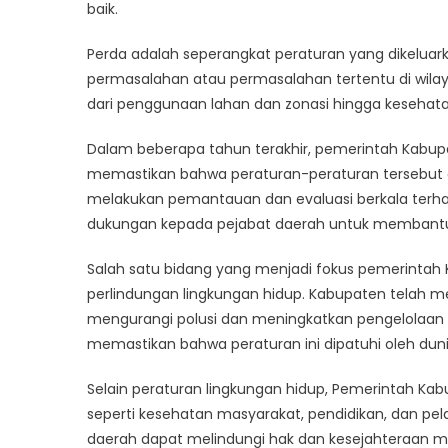
Tingk
baik.
Upay
Perda adalah seperangkat peraturan yang dikelua
Imple
Perda
permasalahan atau permasalahan tertentu di wilaya
dari penggunaan lahan dan zonasi hingga kesehat
Dalam beberapa tahun terakhir, pemerintah Kabu
memastikan bahwa peraturan-peraturan tersebut di
melakukan pemantauan dan evaluasi berkala terh
dukungan kepada pejabat daerah untuk membantu
Salah satu bidang yang menjadi fokus pemerintah
perlindungan lingkungan hidup. Kabupaten telah 
mengurangi polusi dan meningkatkan pengelolaan 
memastikan bahwa peraturan ini dipatuhi oleh dun
Selain peraturan lingkungan hidup, Pemerintah Kab
seperti kesehatan masyarakat, pendidikan, dan pe
daerah dapat melindungi hak dan kesejahteraan m