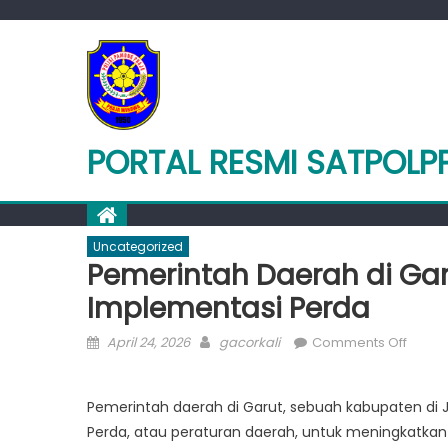
Skip
to
content
PORTAL RESMI SATPOLP
Uncategorized
Pemerintah Daerah di Ga
Implementasi Perda
Posted
Author
on
April 24, 2026
gacorkali
Comments Off
on
Pemer
Daera
Pemerintah daerah di Garut, sebuah kabupaten di
di
Perda, atau peraturan daerah, untuk meningkatkan
Garut