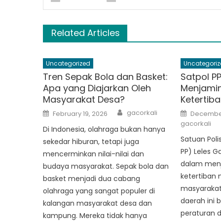
Related Articles
Uncategorized
Uncategoriz
Tren Sepak Bola dan Basket:
Satpol PP
Apa yang Diajarkan Oleh
Menjami
Masyarakat Desa?
Ketertib
Author
Posted
Posted
gacorkali
February 19, 2026
December
on
on
gacorkali
Di Indonesia, olahraga bukan hanya
Satuan Poli
sekedar hiburan, tetapi juga
PP) Leles G
mencerminkan nilai-nilai dan
dalam men
budaya masyarakat. Sepak bola dan
ketertiban 
basket menjadi dua cabang
masyarakat
olahraga yang sangat populer di
daerah ini
kalangan masyarakat desa dan
peraturan 
kampung. Mereka tidak hanya