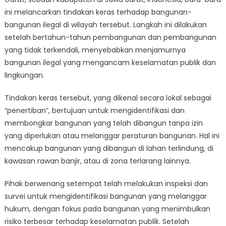
Terhadap
ini melancarkan tindakan keras terhadap bangunan-
Bangunan
Melanggar
bangunan ilegal di wilayah tersebut. Langkah ini dilakukan
Hukum:
setelah bertahun-tahun pembangunan dan pembangunan
Upaya
yang tidak terkendali, menyebabkan menjamurnya
Penertiban
bangunan ilegal yang mengancam keselamatan publik dan
Sedang
lingkungan.
Berjalan
Tindakan keras tersebut, yang dikenal secara lokal sebagai
“penertiban”, bertujuan untuk mengidentifikasi dan
membongkar bangunan yang telah dibangun tanpa izin
yang diperlukan atau melanggar peraturan bangunan. Hal ini
mencakup bangunan yang dibangun di lahan terlindung, di
kawasan rawan banjir, atau di zona terlarang lainnya.
Pihak berwenang setempat telah melakukan inspeksi dan
survei untuk mengidentifikasi bangunan yang melanggar
hukum, dengan fokus pada bangunan yang menimbulkan
risiko terbesar terhadap keselamatan publik. Setelah