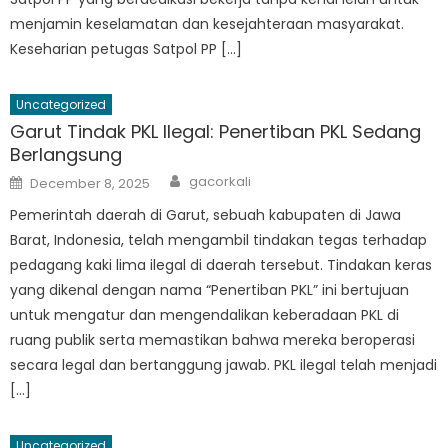
menjamin keselamatan dan kesejahteraan masyarakat.
Keseharian petugas Satpol PP […]
Uncategorized
Garut Tindak PKL Ilegal: Penertiban PKL Sedang
Berlangsung
Author
Posted
gacorkali
December 8, 2025
on
Pemerintah daerah di Garut, sebuah kabupaten di Jawa
Barat, Indonesia, telah mengambil tindakan tegas terhadap
pedagang kaki lima ilegal di daerah tersebut. Tindakan keras
yang dikenal dengan nama “Penertiban PKL” ini bertujuan
untuk mengatur dan mengendalikan keberadaan PKL di
ruang publik serta memastikan bahwa mereka beroperasi
secara legal dan bertanggung jawab. PKL ilegal telah menjadi
[…]
Uncategorized