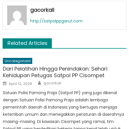
gacorkali
http://satpolppgarut.com
Related Articles
Uncategorized
Dari Pelatihan Hingga Penindakan: Sehari
Kehidupan Petugas Satpol PP Cisompet
Author
Posted
gacorkali
April 12, 2026
on
Satuan Polisi Pamong Praja (Satpol PP) yang juga dikenal
dengan Satuan Polisi Pamong Praja adalah lembaga
pemerintah daerah di Indonesia yang bertugas menjaga
ketertiban umum dan menegakkan peraturan di daerahnya
masing-masing. Di kawasan Cisompet yang ramai, tim
Satpol PP yang berdedikasi bekerja tanpa kenal lelah untuk