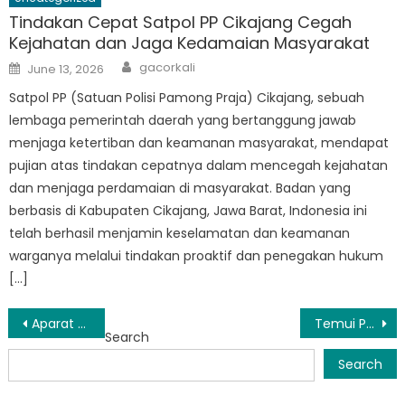
Tindakan Cepat Satpol PP Cikajang Cegah
Kejahatan dan Jaga Kedamaian Masyarakat
Author
Posted
gacorkali
June 13, 2026
on
Satpol PP (Satuan Polisi Pamong Praja) Cikajang, sebuah
lembaga pemerintah daerah yang bertanggung jawab
menjaga ketertiban dan keamanan masyarakat, mendapat
pujian atas tindakan cepatnya dalam mencegah kejahatan
dan menjaga perdamaian di masyarakat. Badan yang
berbasis di Kabupaten Cikajang, Jawa Barat, Indonesia ini
telah berhasil menjamin keselamatan dan keamanan
warganya melalui tindakan proaktif dan penegakan hukum
[…]
Post
Aparat Garut Berantas PKL Ilegal
Temui Petugas di Balik Patroli Satpol PP Garut
Search
navigation
Search