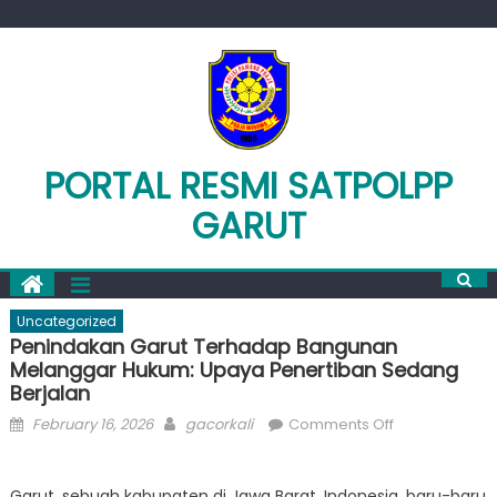
Skip
to
content
PORTAL RESMI SATPOLPP
GARUT
Uncategorized
Penindakan Garut Terhadap Bangunan
Melanggar Hukum: Upaya Penertiban Sedang
Berjalan
Posted
Author
on
February 16, 2026
gacorkali
Comments Off
on
Penindakan
Garut
Garut, sebuah kabupaten di Jawa Barat, Indonesia, baru-baru