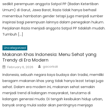
sedikit perempuan anggota Satpol PP (Badan Ketertiban
Umum) di Garut, Jawa Barat, Razia tidak hanya berhasil
menembus hambatan gender tetapi juga menjadi sumber
inspirasi bagi perempuan lainnya dalam penegakan hukum.
Perjalanan Razia menjadi anggota Satpol PP tidaklah mudah.
Tumbuh […]
Uncategorized
Makanan Khas Indonesia: Menu Sehat yang
Trendy di Era Modern
Author
Posted
gacorkali
February 6, 2026
on
Indonesia, sebuah negara kaya budaya dan tradisi, memiliki
beragam makanan khas yang tidak hanya lezat tetapi juga
sehat. Dalam era modern ini, makanan sehat semakin
menjadi trend di kalangan masyarakat, terutama di
kalangan generasi muda. Di tengah kesibukan hidup urban,
banyak orang mulai sadar akan pentingnya menjaga