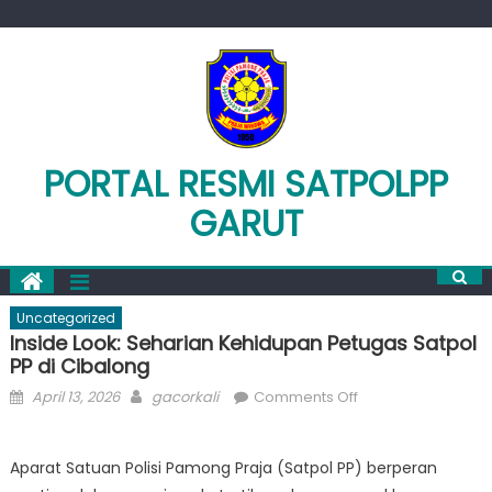
Skip
to
content
PORTAL RESMI SATPOLPP
GARUT
Uncategorized
Inside Look: Seharian Kehidupan Petugas Satpol
PP di Cibalong
Posted
Author
on
April 13, 2026
gacorkali
Comments Off
on
Inside
Look:
Aparat Satuan Polisi Pamong Praja (Satpol PP) berperan
Seharian