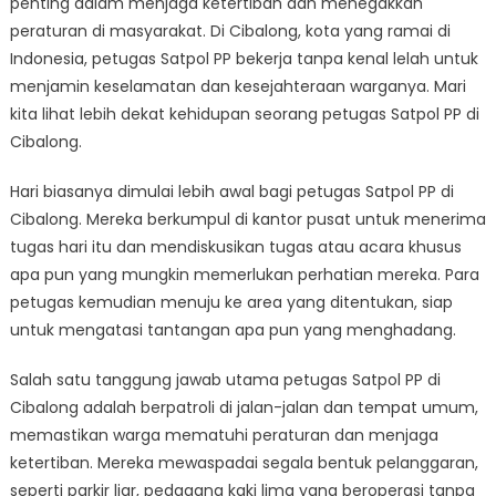
penting dalam menjaga ketertiban dan menegakkan
Kehidupan
Petugas
peraturan di masyarakat. Di Cibalong, kota yang ramai di
Satpol
Indonesia, petugas Satpol PP bekerja tanpa kenal lelah untuk
PP
menjamin keselamatan dan kesejahteraan warganya. Mari
di
kita lihat lebih dekat kehidupan seorang petugas Satpol PP di
Cibalong
Cibalong.
Hari biasanya dimulai lebih awal bagi petugas Satpol PP di
Cibalong. Mereka berkumpul di kantor pusat untuk menerima
tugas hari itu dan mendiskusikan tugas atau acara khusus
apa pun yang mungkin memerlukan perhatian mereka. Para
petugas kemudian menuju ke area yang ditentukan, siap
untuk mengatasi tantangan apa pun yang menghadang.
Salah satu tanggung jawab utama petugas Satpol PP di
Cibalong adalah berpatroli di jalan-jalan dan tempat umum,
memastikan warga mematuhi peraturan dan menjaga
ketertiban. Mereka mewaspadai segala bentuk pelanggaran,
seperti parkir liar, pedagang kaki lima yang beroperasi tanpa