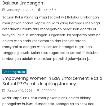
Balubur Limbangan
Author
Posted
gacorkali
January 24, 2026
on
Satuan Polisi Pamong Praja (Satpol PP) Balubur Limbangan
merupakan aparat kepolisian kota yang bertugas menjaga
ketertiban umum dan menegakkan peraturan daerah di
wilayah Balubur Limbangan. Organisasi ini berperan penting
dalam menjamin keselamatan dan kesejahteraan
masyarakat dengan menjalankan berbagai tugas dan
tanggung jawab. Salah satu tugas pokok Satpol PP Balubur
Limbangan adalah melakukan patroli di jalan-jalan […]
Uncategorized
Empowering Women in Law Enforcement: Razia
Satpol PP Garut’s Inspiring Journey
Author
Posted
gacorkali
January 10, 2026
on
Razia Satpol PP Garut merupakan pionir dalam bidang
penegakan hukum di Indonesia. Sebagai salah satu dari