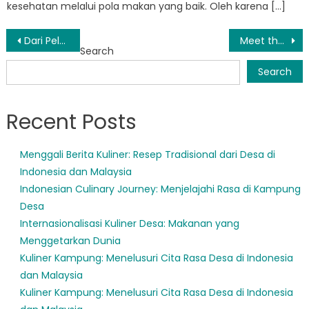
kesehatan melalui pola makan yang baik. Oleh karena […]
Post
Dari Pelatihan Hingga Penindakan: Sehari Kehidupan Petugas Satpol PP Cisompet
Meet the Dedicated Officers of Satpol PP Mekarmukti
Search
navigation
Search
Recent Posts
Menggali Berita Kuliner: Resep Tradisional dari Desa di
Indonesia dan Malaysia
Indonesian Culinary Journey: Menjelajahi Rasa di Kampung
Desa
Internasionalisasi Kuliner Desa: Makanan yang
Menggetarkan Dunia
Kuliner Kampung: Menelusuri Cita Rasa Desa di Indonesia
dan Malaysia
Kuliner Kampung: Menelusuri Cita Rasa Desa di Indonesia