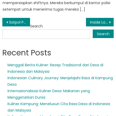
mempersiapkan shiftnya. Mereka berkumpul di kantor polisi
setempat untuk menerima tugas mereka […]
Post
Satpol PP Cikelet: Guardians of Cikelet’s Public Spaces
Inside Look: Seharian Kehidupan Petugas Satpol PP di Cibalong
Search
navigation
Search
Recent Posts
Menggali Berita Kuliner: Resep Tradisional dari Desa di
Indonesia dan Malaysia
Indonesian Culinary Journey: Menjelajahi Rasa di Kampung
Desa
Internasionalisasi Kuliner Desa: Makanan yang
Menggetarkan Dunia
Kuliner Kampung: Menelusuri Cita Rasa Desa di Indonesia
dan Malaysia