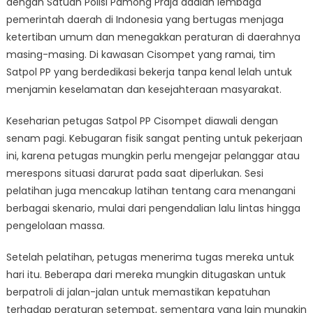
dengan Satuan Polisi Pamong Praja adalah lembaga
Penindakan:
Sehari
pemerintah daerah di Indonesia yang bertugas menjaga
Kehidupan
ketertiban umum dan menegakkan peraturan di daerahnya
Petugas
masing-masing. Di kawasan Cisompet yang ramai, tim
Satpol
Satpol PP yang berdedikasi bekerja tanpa kenal lelah untuk
PP
menjamin keselamatan dan kesejahteraan masyarakat.
Cisompet
Keseharian petugas Satpol PP Cisompet diawali dengan
senam pagi. Kebugaran fisik sangat penting untuk pekerjaan
ini, karena petugas mungkin perlu mengejar pelanggar atau
merespons situasi darurat pada saat diperlukan. Sesi
pelatihan juga mencakup latihan tentang cara menangani
berbagai skenario, mulai dari pengendalian lalu lintas hingga
pengelolaan massa.
Setelah pelatihan, petugas menerima tugas mereka untuk
hari itu. Beberapa dari mereka mungkin ditugaskan untuk
berpatroli di jalan-jalan untuk memastikan kepatuhan
terhadap peraturan setempat, sementara yang lain mungkin