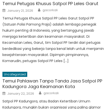
Temui Petugas Khusus Satpol PP Leles Garut
Author
Posted
gacorkali
January 21, 2026
on
Temui Petugas Khusus Satpol PP Leles Garut Satpol PP
(Satuan Polisi Pamong Praja) adalah lembaga penegak
hukum penting di Indonesia, yang bertanggung jawab
menjaga ketertiban dan keamanan masyarakat. Di
Kecamatan Leles, Garut, tim Satpol PP terdiri dari petugas
berdedikasi yang bekerja tanpa kenal lelah untuk menjamin
kesejahteraan masyarakat. Dipimpin pimpinannya,
Komarudin, petugas Satpol PP Leles […]
Uncategorized
Temui Pahlawan Tanpa Tanda Jasa Satpol PP
Kadungora Jaga Keamanan Kota
Author
Posted
gacorkali
January 22, 2026
on
Satpol PP Kadungora, atau Badan Ketertiban Umum
Kadungora, mungkin bukan organisasi yang paling glamor