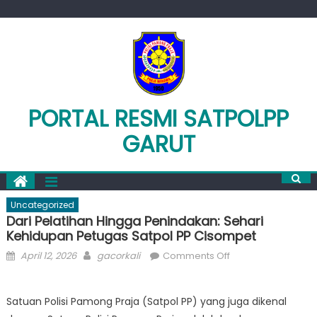
Skip
to
content
PORTAL RESMI SATPOLPP
GARUT
Uncategorized
Dari Pelatihan Hingga Penindakan: Sehari
Kehidupan Petugas Satpol PP Cisompet
Posted
Author
on
April 12, 2026
gacorkali
Comments Off
on
Dari
Pelatihan
Satuan Polisi Pamong Praja (Satpol PP) yang juga dikenal
Hingga