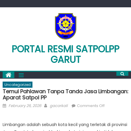
Skip
to
content
PORTAL RESMI SATPOLPP
GARUT
Uncategorized
Temui Pahlawan Tanpa Tanda Jasa Limbangan:
Aparat Satpol PP
Posted
Author
on
February 26, 2026
gacorkali
Comments Off
on
Temui
Pahlawan
Limbangan adalah sebuah kota kecil yang terletak di provinsi
Tanpa