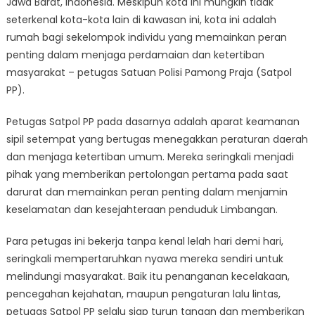
Jawa Barat, Indonesia. Meskipun kota ini mungkin tidak
Tanda
Jasa
seterkenal kota-kota lain di kawasan ini, kota ini adalah
Limbangan:
rumah bagi sekelompok individu yang memainkan peran
Aparat
penting dalam menjaga perdamaian dan ketertiban
Satpol
masyarakat – petugas Satuan Polisi Pamong Praja (Satpol
PP
PP).
Petugas Satpol PP pada dasarnya adalah aparat keamanan
sipil setempat yang bertugas menegakkan peraturan daerah
dan menjaga ketertiban umum. Mereka seringkali menjadi
pihak yang memberikan pertolongan pertama pada saat
darurat dan memainkan peran penting dalam menjamin
keselamatan dan kesejahteraan penduduk Limbangan.
Para petugas ini bekerja tanpa kenal lelah hari demi hari,
seringkali mempertaruhkan nyawa mereka sendiri untuk
melindungi masyarakat. Baik itu penanganan kecelakaan,
pencegahan kejahatan, maupun pengaturan lalu lintas,
petugas Satpol PP selalu siap turun tangan dan memberikan