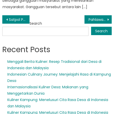
berbagai gangguan masyarakat yang meresahkan
masyarakat. Gangguan tersebut antara lain […]
Post
Satpol PP Kadungora Tingkatkan Upaya Penegakan Aturan COVID-19
Pahlawan Tanpa Tanda Jasa Balubur Limbangan: Sehari dalam Kehidupan Petugas Satpol PP
Search
navigation
Search
Recent Posts
Menggali Berita Kuliner: Resep Tradisional dari Desa di
Indonesia dan Malaysia
Indonesian Culinary Journey: Menjelajahi Rasa di Kampung
Desa
Internasionalisasi Kuliner Desa: Makanan yang
Menggetarkan Dunia
Kuliner Kampung: Menelusuri Cita Rasa Desa di Indonesia
dan Malaysia
Kuliner Kampung: Menelusuri Cita Rasa Desa di Indonesia