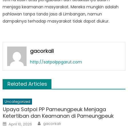
menjaga keamanan masyarakat. Mereka mungkin adalah
pahlawan tanpa tanda jasa di Limbangan, namun
dampaknya terhadap masyarakat tidak dapat diukur.
gacorkali
http://satpolppgarut.com
Related Articles
Uncategorized
Upaya Satpol PP Pameungpeuk Menjaga
Ketertiban dan Keamanan di Pameungpeuk
Author
Posted
gacorkali
April 10, 2026
on