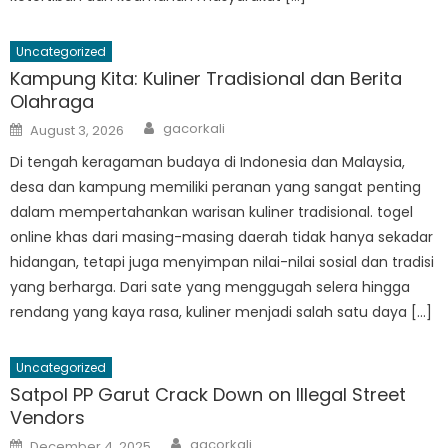
Uncategorized
Kampung Kita: Kuliner Tradisional dan Berita
Olahraga
Author
Posted
gacorkali
August 3, 2026
on
Di tengah keragaman budaya di Indonesia dan Malaysia,
desa dan kampung memiliki peranan yang sangat penting
dalam mempertahankan warisan kuliner tradisional. togel
online khas dari masing-masing daerah tidak hanya sekadar
hidangan, tetapi juga menyimpan nilai-nilai sosial dan tradisi
yang berharga. Dari sate yang menggugah selera hingga
rendang yang kaya rasa, kuliner menjadi salah satu daya […]
Uncategorized
Satpol PP Garut Crack Down on Illegal Street
Vendors
Author
Posted
gacorkali
December 4, 2025