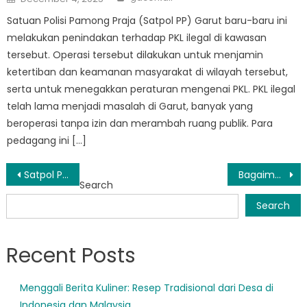
on
Satuan Polisi Pamong Praja (Satpol PP) Garut baru-baru ini
melakukan penindakan terhadap PKL ilegal di kawasan
tersebut. Operasi tersebut dilakukan untuk menjamin
ketertiban dan keamanan masyarakat di wilayah tersebut,
serta untuk menegakkan peraturan mengenai PKL. PKL ilegal
telah lama menjadi masalah di Garut, banyak yang
beroperasi tanpa izin dan merambah ruang publik. Para
pedagang ini […]
Post
Satpol PP Garut Perketat Penindakan dengan Jadwal Razia Baru
Bagaimana Satpol PP Kabupaten Garut Menegakkan Peraturan COVID-19 di Kabupatennya
Search
navigation
Search
Recent Posts
Menggali Berita Kuliner: Resep Tradisional dari Desa di
Indonesia dan Malaysia