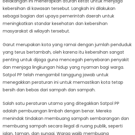
belakangan ini menerapkan aturan ketat untuk menjaga
Terapkan
Aturan
kebersihan di kawasan tersebut. Langkah ini dilakukan
Ketat
sebagai bagian dari upaya pemerintah daerah untuk
Jaga
meningkatkan standar kesehatan dan kebersihan
Kebersihan
masyarakat di wilayah tersebut.
Garut merupakan kota yang ramai dengan jumlah penduduk
yang terus bertambah, oleh karena itu kebersihan sangat
penting untuk dijaga guna mencegah penyebaran penyakit
dan menjaga lingkungan hidup yang nyaman bagi warga.
Satpol PP telah mengambil tanggung jawab untuk
menegakkan peraturan ini untuk memastikan kota tetap
bersih dan bebas dari sampah dan sampah.
Salah satu peraturan utama yang ditegakkan Satpol PP
adalah pembuangan limbah dengan benar. Mereka
menindak tindakan membuang sampah sembarangan dan
membuang sampah secara ilegal di ruang publik, seperti
jalan, taman, dan sungai. Warga wajib membuang