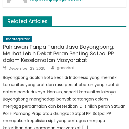
Related Articles
Uncategorized
Pahlawan Tanpa Tanda Jasa Bayongbong:
Melihat Lebih Dekat Peran Penting Satpol PP
dalam Keselamatan Masyarakat
Author
Posted
gacorkali
December 23, 2025
on
Bayongbong adalah kota kecil di Indonesia yang memiliki
komunitas yang erat dan rasa persahabatan yang kuat di
antara penduduknya. Namun, seperti komunitas lainnya,
Bayongbong menghadapi banyak tantangan dalam
menjaga perdamaian dan ketertiban. Di sinilah peran Satuan
Polisi Pamong Praja atau disingkat Satpol PP. Satpol PP
merupakan kepolisian sipil yang bertugas menjaga
ketertiban dan keamanan masyarakat […]