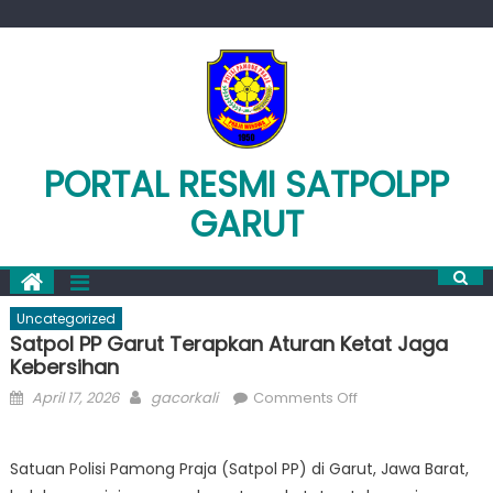
Skip
to
content
PORTAL RESMI SATPOLPP
GARUT
Uncategorized
Satpol PP Garut Terapkan Aturan Ketat Jaga
Kebersihan
Posted
Author
on
April 17, 2026
gacorkali
Comments Off
on
Satpol
PP
Satuan Polisi Pamong Praja (Satpol PP) di Garut, Jawa Barat,
Garut