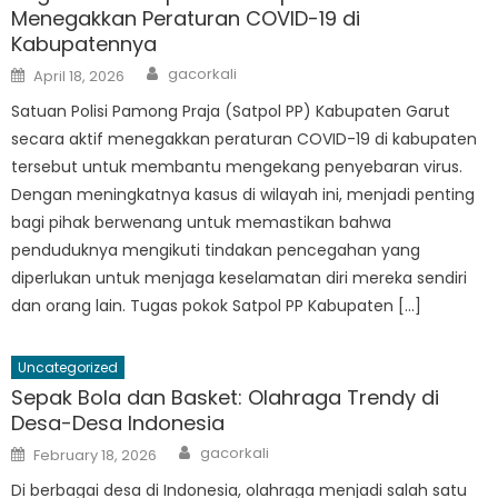
Menegakkan Peraturan COVID-19 di
Kabupatennya
Author
Posted
gacorkali
April 18, 2026
on
Satuan Polisi Pamong Praja (Satpol PP) Kabupaten Garut
secara aktif menegakkan peraturan COVID-19 di kabupaten
tersebut untuk membantu mengekang penyebaran virus.
Dengan meningkatnya kasus di wilayah ini, menjadi penting
bagi pihak berwenang untuk memastikan bahwa
penduduknya mengikuti tindakan pencegahan yang
diperlukan untuk menjaga keselamatan diri mereka sendiri
dan orang lain. Tugas pokok Satpol PP Kabupaten […]
Uncategorized
Sepak Bola dan Basket: Olahraga Trendy di
Desa-Desa Indonesia
Author
Posted
gacorkali
February 18, 2026
on
Di berbagai desa di Indonesia, olahraga menjadi salah satu