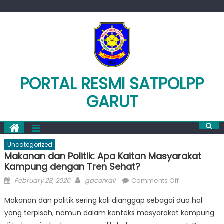
Skip
to
content
PORTAL RESMI SATPOLPP
GARUT
Uncategorized
Makanan dan Politik: Apa Kaitan Masyarakat
Kampung dengan Tren Sehat?
Posted
Author
on
February 28, 2026
gacorkali
Comments Off
on
Makanan
Makanan dan politik sering kali dianggap sebagai dua hal
dan
yang terpisah, namun dalam konteks masyarakat kampung
Politik: