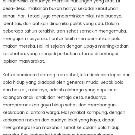
di Indonesia, keduanya memiliki hubungan yang erat. Di
Apa
Kaitan
desa-desa, makanan bukan hanya sekadar kebutuhan
Masyarakat
sehari-hari, tetapi juga mencerminkan nilai-nilai budaya,
Kampung
identitas, dan bahkan dinamika politik yang ada. Dalam
dengan
beberapa tahun terakhir, tren sehat semakin mengemuka,
Tren
mengajak masyarakat untuk lebih memperhatikan pola
Sehat?
makan mereka. Hal ini sejalan dengan upaya meningkatkan
kesehatan, yang menjadi perhatian utama di berbagai
lapisan masyarakat.
Ketika berbicara tentang tren sehat, kita tidak bisa lepas dari
pola hidup yang diadopsi oleh generasi muda. Sepak bola
dan basket, misalnya, adalah olahraga yang popular di
kalangan anak-anak dan remaja desa. Keduanya
mempromosikan gaya hidup sehat dan membangun
keakraban di antara warga. Masyarakat kampung, dengan
kebiasaan makan dan budaya lokal yang kaya, dapat
mengintegrasikan makanan sehat ke dalam pola hidup