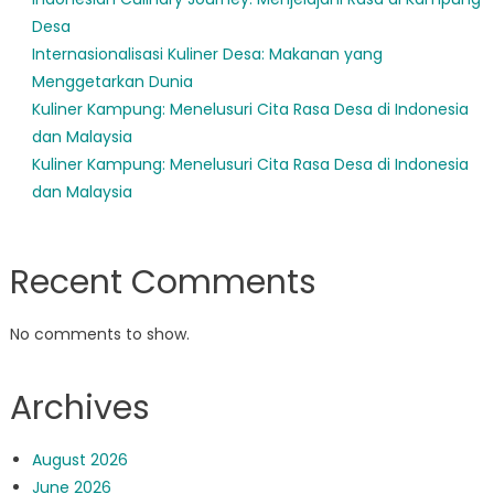
Desa
Internasionalisasi Kuliner Desa: Makanan yang
Menggetarkan Dunia
Kuliner Kampung: Menelusuri Cita Rasa Desa di Indonesia
dan Malaysia
Kuliner Kampung: Menelusuri Cita Rasa Desa di Indonesia
dan Malaysia
Recent Comments
No comments to show.
Archives
August 2026
June 2026