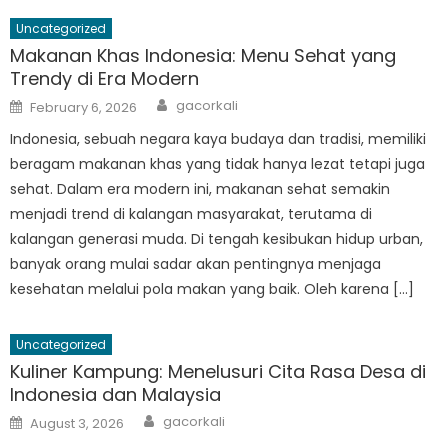
Uncategorized
Makanan Khas Indonesia: Menu Sehat yang
Trendy di Era Modern
Author
Posted
gacorkali
February 6, 2026
on
Indonesia, sebuah negara kaya budaya dan tradisi, memiliki
beragam makanan khas yang tidak hanya lezat tetapi juga
sehat. Dalam era modern ini, makanan sehat semakin
menjadi trend di kalangan masyarakat, terutama di
kalangan generasi muda. Di tengah kesibukan hidup urban,
banyak orang mulai sadar akan pentingnya menjaga
kesehatan melalui pola makan yang baik. Oleh karena […]
Uncategorized
Kuliner Kampung: Menelusuri Cita Rasa Desa di
Indonesia dan Malaysia
Author
Posted
gacorkali
August 3, 2026
on