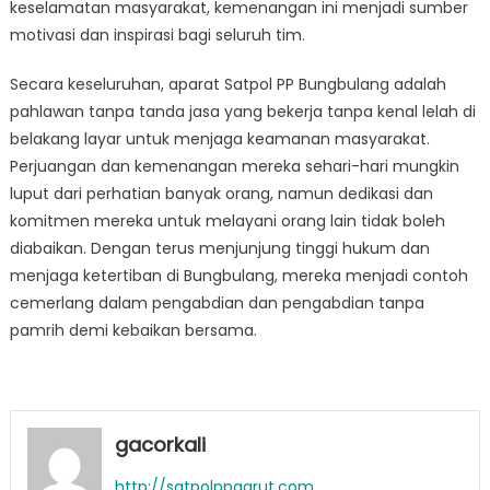
keselamatan masyarakat, kemenangan ini menjadi sumber
motivasi dan inspirasi bagi seluruh tim.
Secara keseluruhan, aparat Satpol PP Bungbulang adalah
pahlawan tanpa tanda jasa yang bekerja tanpa kenal lelah di
belakang layar untuk menjaga keamanan masyarakat.
Perjuangan dan kemenangan mereka sehari-hari mungkin
luput dari perhatian banyak orang, namun dedikasi dan
komitmen mereka untuk melayani orang lain tidak boleh
diabaikan. Dengan terus menjunjung tinggi hukum dan
menjaga ketertiban di Bungbulang, mereka menjadi contoh
cemerlang dalam pengabdian dan pengabdian tanpa
pamrih demi kebaikan bersama.
gacorkali
http://satpolppgarut.com