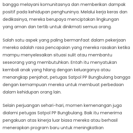
bangga melayani komunitasnya dan memberikan dampak
positif pada kehidupan penghuninya. Melalui kerja keras dan
dedikasinya, mereka berupaya menciptakan lingkungan
yang aman dan tertib untuk dinikmati semua orang.
Salah satu aspek yang paling bermanfaat dalam pekerjaan
mereka adalah rasa pencapaian yang mereka rasakan ketika
mampu menyelesaikan situasi sulit atau membantu
seseorang yang membutuhkan. Entah itu menyatukan
kembali anak yang hilang dengan keluarganya atau
menangkap penjahat, petugas Satpol PP Bungbulang bangga
dengan kemampuan mereka untuk membuat perbedaan
dalam kehidupan orang lain.
Selain perjuangan sehari-hari, momen kemenangan juga
dialami petugas Satpol PP Bungbulang. Baik itu menerima
pengakuan atas kinerja luar biasa mereka atau berhasil
menerapkan program baru untuk meningkatkan